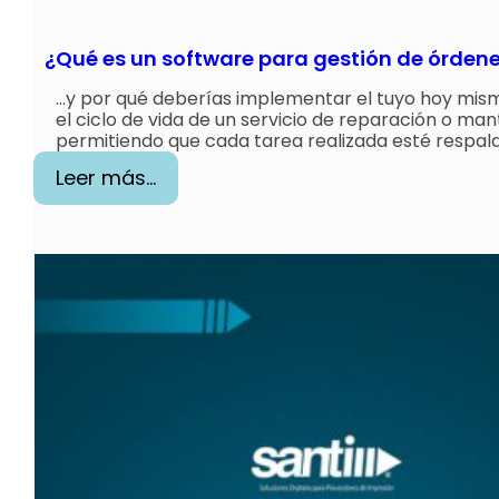
e
g
¿Qué es un software para gestión de órdene
o
c
…y por qué deberías implementar el tuyo hoy mism
el ciclo de vida de un servicio de reparación o ma
i
permitiendo que cada tarea realizada esté respa
o
:
Leer más…
d
¿
e
Q
i
u
m
é
p
e
r
s
e
u
s
n
i
s
ó
o