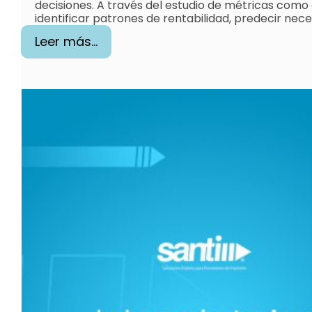
decisiones. A través del estudio de métricas como e
identificar patrones de rentabilidad, predecir nec
:
Leer más…
¿
Q
u
é
e
s
l
a
a
n
a
l
í