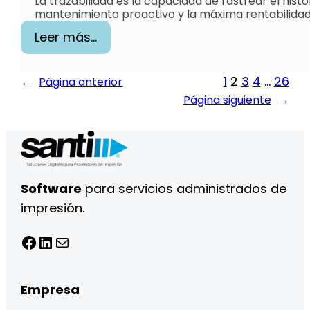
La trazabilidad es la capacidad de rastrear el hist
mantenimiento proactivo y la máxima rentabilidad 
:
Leer más…
T
r
1
2
3
4
…
26
←
Página anterior
a
Página siguiente
→
z
a
b
i
Software
para servicios administrados de
l
impresión.
i
d
Facebook
LinkedIn
Correo electrónico
a
d
:
Empresa
E