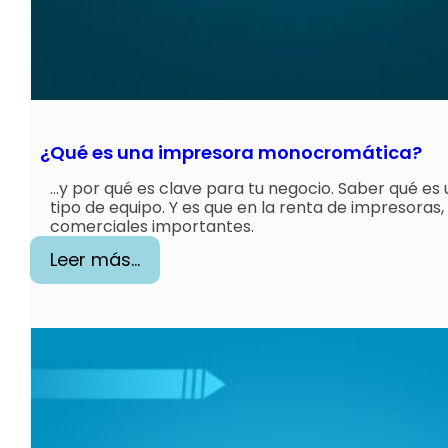
n
d
e
ó
r
¿Qué es una impresora monocromática?
d
e
…y por qué es clave para tu negocio. Saber qué 
tipo de equipo. Y es que en la renta de impresoras, 
n
comerciales importantes.
e
:
Leer más…
s
¿
d
Q
e
u
s
é
e
e
r
s
v