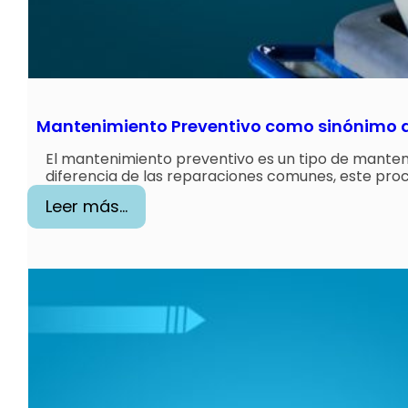
t
a
l
a
c
Mantenimiento Preventivo como sinónimo d
o
n
El mantenimiento preventivo es un tipo de mante
diferencia de las reparaciones comunes, este pro
f
:
Leer más…
i
M
g
a
u
n
r
t
a
e
c
n
i
i
ó