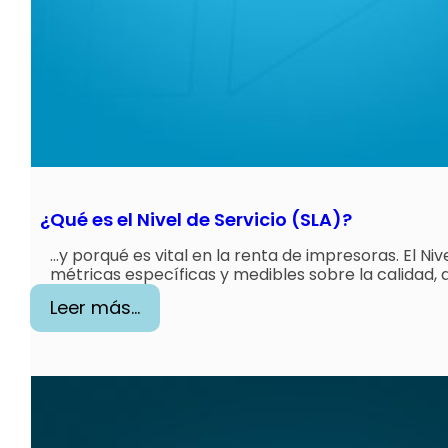
c
o
m
o
s
i
n
ó
¿Qué es el Nivel de Servicio (SLA)?
n
i
…y porqué es vital en la renta de impresoras. El N
métricas específicas y medibles sobre la calidad, d
m
:
Leer más…
o
¿
d
Q
e
u
r
é
e
e