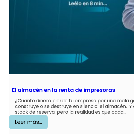
i
o
(
S
L
A
)
?
El almacén en la renta de impresoras
¿Cuánto dinero pierde tu empresa por una mala gest
construye o se destruye en silencio: el almacén. 
stock de reserva, pero la realidad es que cada…
:
Leer más…
E