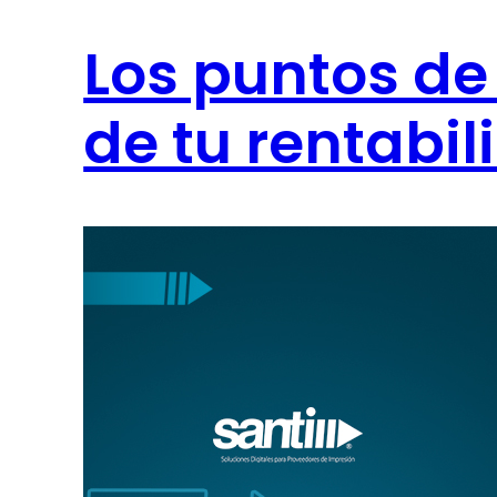
Los puntos d
de tu rentabil