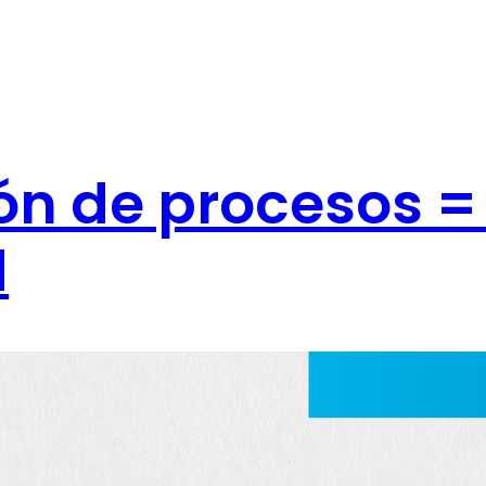
ón de procesos =
d