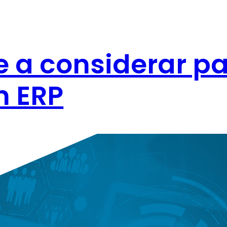
e a considerar p
n ERP