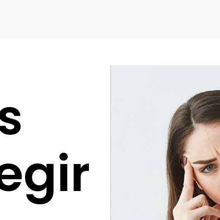
s
egir