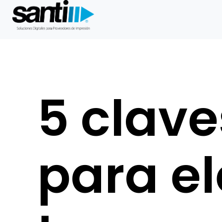
Saltar
al
contenido
5 clave
para el