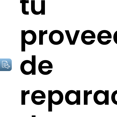
tu
provee
de
repara