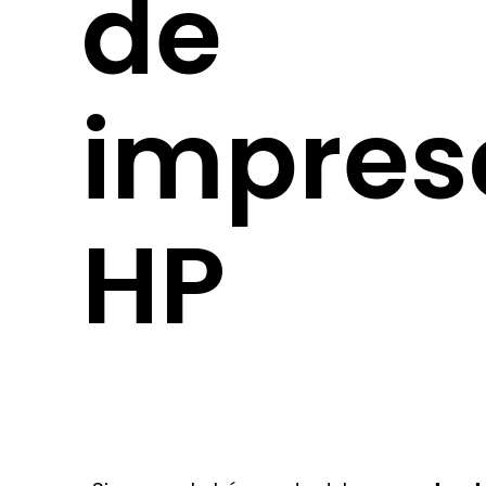
de
impres
HP