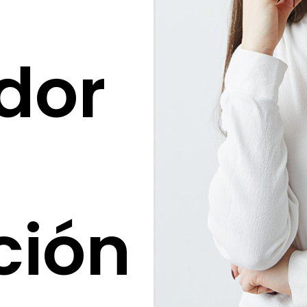
dor
ción